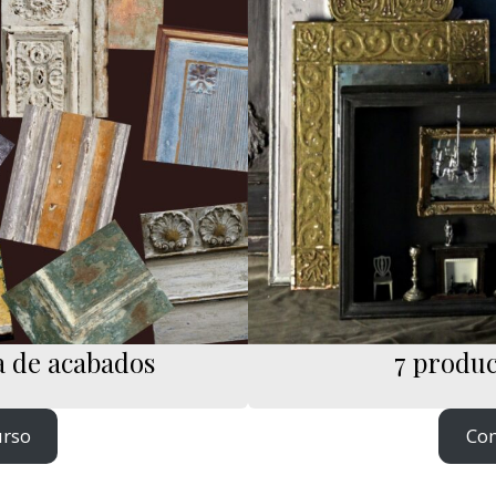
a de acabados
7 produc
urso
Com