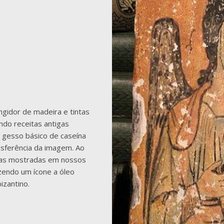
gidor de madeira e tintas
ando receitas antigas
 gesso básico de caseína
ansferência da imagem. Ao
icas mostradas em nossos
azendo um ícone a óleo
izantino.