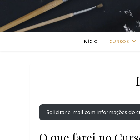
INÍCIO
CURSOS
Solicitar e-mail com informações do 
O que farei no Cur