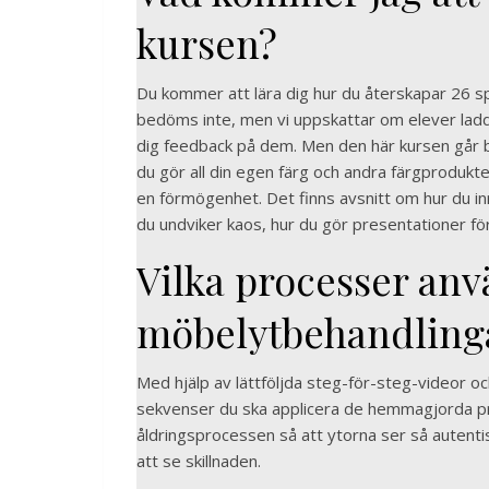
kursen?
Du kommer att lära dig hur du återskapar 26 sp
bedöms inte, men vi uppskattar om elever ladda
dig feedback på dem. Men den här kursen går b
du gör all din egen färg och andra färgproduk
en förmögenhet. Det finns avsnitt om hur du inrä
du undviker kaos, hur du gör presentationer fö
Vilka processer anv
möbelytbehandling
Med hjälp av lättföljda steg-för-steg-videor och
sekvenser du ska applicera de hemmagjorda pr
åldringsprocessen så att ytorna ser så autentis
att se skillnaden.