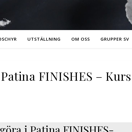
OSCHYR
UTSTÄLLNING
OM OSS
GRUPPER SV
Patina FINISHES – Kurs
göra i Patina FINISHES-