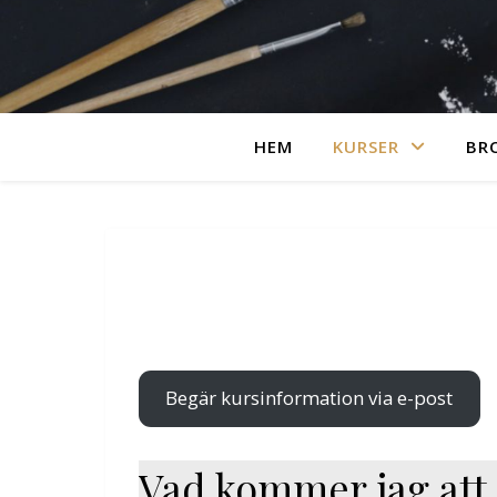
HEM
KURSER
BR
Begär kursinformation via e-post
Vad kommer jag att 